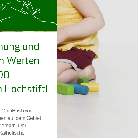
iehung und
en Werten
 90
 Hochstift!
. GmbH ist eine
ngen auf dem Gebiet
derborn. Der
Katholische