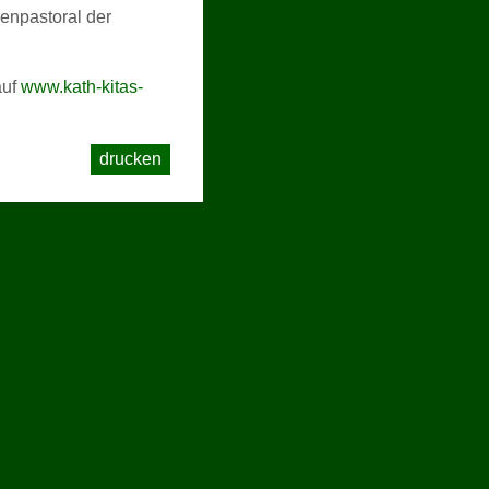
ienpastoral der
auf
www.kath-kitas-
drucken