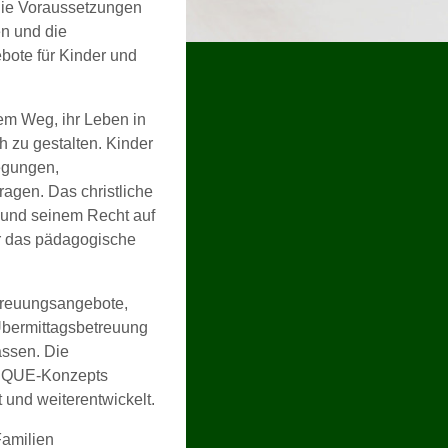
die Voraussetzungen
en und die
bote für Kinder und
em Weg, ihr Leben in
 zu gestalten. Kinder
egungen,
agen. Das christliche
 und seinem Recht auf
ür das pädagogische
etreuungsangebote,
Übermittagsbetreuung
assen. Die
s IQUE-Konzepts
t und weiterentwickelt.
Familien